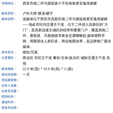
西安市南二环与唐延路十字东南角莱安逸境裙楼
详细地址：
户外大牌
楼顶/楼宇
媒体类型：
该媒体位于西安市高新区南二环与唐延路莱安逸境裙楼
媒体说明：
一--地处市区内交通主干道，位于二环进入高新区的“大
门”，是高新连接主城区的纽带和重要门户，覆盖西南二
环、唐延路、沣惠南路等黄金交通咽喉处,媒体视野开
阔，周围居住人群巨多，商业氛围浓厚，是品牌推广最佳
媒体。
喷绘/写真
发布形式：
商业区
市区主干道
餐饮/文体/娱乐区
城际交通主干道
其
位置属性：
他
22.0
米(宽) *
10.0
米(高) *
1
(面)
媒体规格：
一月
最短投放期：
周边建筑物：
估算人流量：
估算车流量：
照明时间：
播放时间：
曾发布品牌：