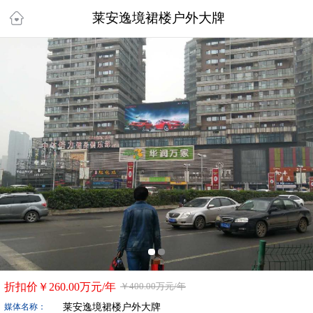
莱安逸境裙楼户外大牌
折扣价￥
260.00万
元/年
￥
400.00万
元/年
莱安逸境裙楼户外大牌
媒体名称：