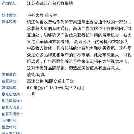
江苏省镇江市句容收费站
详细地址：
户外大牌
单立柱
媒体类型：
镇江句容收费站作为沪宁高速等重要交通干线的一部分，
媒体说明：
承载着大量的车辆通行。高速广告大牌位于收费站附近或
互通处，能够确保广告信息获得长时间的展示机会，被大
量过往车辆和乘客看到。 高速公路上的司机和乘客多为
中高收入群体，具有较强的消费能力和购买意愿。这些受
众是众多品牌竞相争夺的目标市场。此处车流量大，可视
距离远，广告画面能够给予往来车流强有力的视觉冲击。
这对于提升品牌形象、塑造品牌价值具有重要意义。
喷绘/写真
发布形式：
高速公路
城际交通主干道
位置属性：
6.0
米(宽) *
18.0
米(高) *
2
(面)
媒体规格：
一月
最短投放期：
周边建筑物：
估算人流量：
估算车流量：
照明时间：
播放时间：
曾发布品牌：