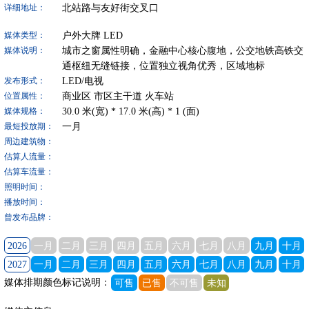
北站路与友好街交叉口
详细地址：
户外大牌
LED
媒体类型：
城市之窗属性明确，金融中心核心腹地，公交地铁高铁交
媒体说明：
通枢纽无缝链接，位置独立视角优秀，区域地标
LED/电视
发布形式：
商业区
市区主干道
火车站
位置属性：
30.0
米(宽) *
17.0
米(高) *
1
(面)
媒体规格：
一月
最短投放期：
周边建筑物：
估算人流量：
估算车流量：
照明时间：
播放时间：
曾发布品牌：
2026
一月
二月
三月
四月
五月
六月
七月
八月
九月
十月
2027
一月
二月
三月
四月
五月
六月
七月
八月
九月
十月
媒体排期颜色标记说明：
可售
已售
不可售
未知