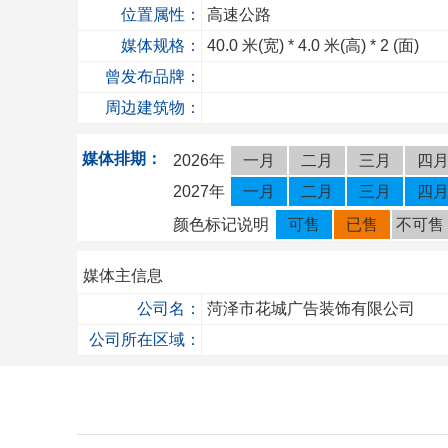
位置属性：
高速公路
媒体规格：
40.0
米(宽) *
4.0
米(高) *
2
(面)
曾发布品牌：
周边建筑物：
媒体排期：
2026年
一月
二月
三月
四
2027年
一月
二月
三月
四
颜色标记说明
可售
已售
不可售
媒体主信息
公司名：
菏泽市花城广告装饰有限公司
公司所在区域：