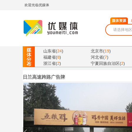
欢迎光临优媒体
媒体资源
媒
山东省
(
24
)
北京市
(
19
)
体
福建省
(
8
)
河北省
(
7
)
分
浙江省
(
2
)
宁夏回族自治区
(
2
)
布
日兰高速跨路广告牌