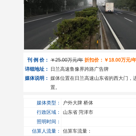
刊 例 价：
￥
25.00万
元/年
折扣价：￥
18.00万
元/
详细地址：
日兰高速鲁豫界跨路广告牌
媒体说明：
媒体位置在日兰高速山东省的西大门，
置。
媒体类型：
户外大牌
桥体
行政区域：
山东省
菏泽市
照明时间：
估算人流量：
估算车流量：