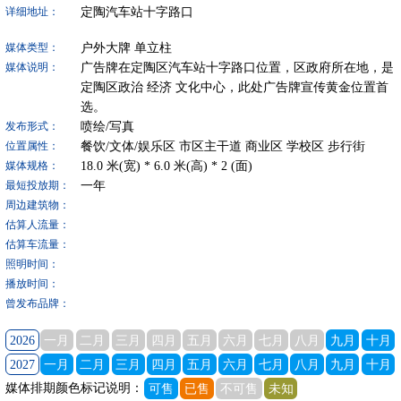
定陶汽车站十字路口
详细地址：
户外大牌
单立柱
媒体类型：
广告牌在定陶区汽车站十字路口位置，区政府所在地，是
媒体说明：
定陶区政治 经济 文化中心，此处广告牌宣传黄金位置首
选。
喷绘/写真
发布形式：
餐饮/文体/娱乐区
市区主干道
商业区
学校区
步行街
位置属性：
18.0
米(宽) *
6.0
米(高) *
2
(面)
媒体规格：
一年
最短投放期：
周边建筑物：
估算人流量：
估算车流量：
照明时间：
播放时间：
曾发布品牌：
2026
一月
二月
三月
四月
五月
六月
七月
八月
九月
十月
2027
一月
二月
三月
四月
五月
六月
七月
八月
九月
十月
媒体排期颜色标记说明：
可售
已售
不可售
未知