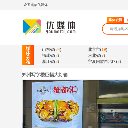
欢迎光临优媒体
媒体资源
媒
山东省
(
24
)
北京市
(
19
)
体
福建省
(
8
)
河北省
(
7
)
分
浙江省
(
2
)
宁夏回族自治区
(
2
)
布
郑州写字楼巨幅大灯箱