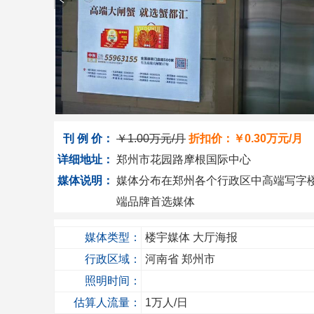
刊 例 价：
￥
1.00万
元/月
折扣价：￥
0.30万
元/月
详细地址：
郑州市花园路摩根国际中心
媒体说明：
媒体分布在郑州各个行政区中高端写字楼一
端品牌首选媒体
媒体类型：
楼宇媒体
大厅海报
行政区域：
河南省
郑州市
照明时间：
估算人流量：
1
万人/日