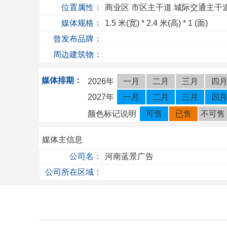
位置属性：
商业区
市区主干道
城际交通主干
媒体规格：
1.5
米(宽) *
2.4
米(高) *
1
(面)
曾发布品牌：
周边建筑物：
媒体排期：
2026年
一月
二月
三月
四
2027年
一月
二月
三月
四
颜色标记说明
可售
已售
不可售
媒体主信息
公司名：
河南蓝景广告
公司所在区域：