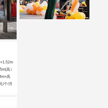
×1.52m
5m(高）
4m×高
元/个/月