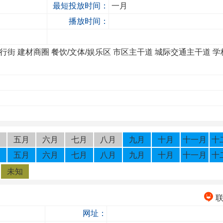
最短投放时间：
一月
播放时间：
步行街
建材商圈
餐饮/文体/娱乐区
市区主干道
城际交通主干道
学
月
五月
六月
七月
八月
九月
十月
十一月
十
月
五月
六月
七月
八月
九月
十月
十一月
十
未知
网址：