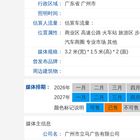
行政区域：
广东省
广州市
照明时间：
估算人流量：
估算车流量：
位置属性：
商业区
高速公路
火车站
旅游区
汽车商圈
专业市场
其他
媒体规格：
3.2
米(宽) *
1.5
米(高) *
2
(面)
曾发布品牌：
周边建筑物：
媒体排期：
2026年
一月
二月
三月
四
2027年
一月
二月
三月
四
颜色标记说明
可售
已售
不可售
媒体主信息
公司名：
广州市立马广告有限公司