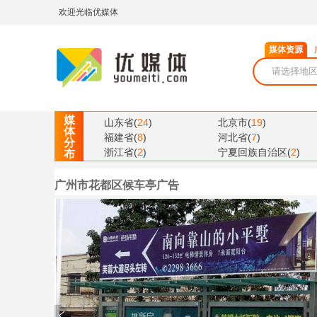
欢迎光临优媒体
媒体资源
媒
山东省
(
24
)
北京市
(
19
)
体
福建省
(
8
)
河北省
(
7
)
分
浙江省
(
2
)
宁夏回族自治区
(
2
)
布
广州市花都区候车亭广告