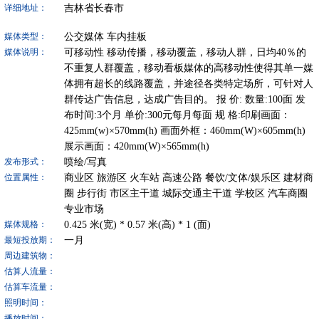
吉林省长春市
详细地址：
公交媒体
车内挂板
媒体类型：
可移动性 移动传播，移动覆盖，移动人群，日均40％的
媒体说明：
不重复人群覆盖，移动看板媒体的高移动性使得其单一媒
体拥有超长的线路覆盖，并途径各类特定场所，可针对人
群传达广告信息，达成广告目的。 报 价: 数量:100面 发
布时间:3个月 单价:300元每月每面 规 格:印刷画面：
425mm(w)×570mm(h) 画面外框：460mm(W)×605mm(h)
展示画面：420mm(W)×565mm(h)
喷绘/写真
发布形式：
商业区
旅游区
火车站
高速公路
餐饮/文体/娱乐区
建材商
位置属性：
圈
步行街
市区主干道
城际交通主干道
学校区
汽车商圈
专业市场
0.425
米(宽) *
0.57
米(高) *
1
(面)
媒体规格：
一月
最短投放期：
周边建筑物：
估算人流量：
估算车流量：
照明时间：
播放时间：