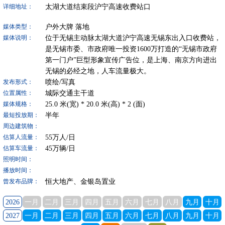
太湖大道结束段沪宁高速收费站口
详细地址：
户外大牌
落地
媒体类型：
位于无锡主动脉太湖大道沪宁高速无锡东出入口收费站，
媒体说明：
是无锡市委、市政府唯一投资1600万打造的“无锡市政府
第一门户”巨型形象宣传广告位，是上海、南京方向进出
无锡的必经之地，人车流量极大。
喷绘/写真
发布形式：
城际交通主干道
位置属性：
25.0
米(宽) *
20.0
米(高) *
2
(面)
媒体规格：
半年
最短投放期：
周边建筑物：
55
万人/日
估算人流量：
45
万辆/日
估算车流量：
照明时间：
播放时间：
恒大地产、金银岛置业
曾发布品牌：
2026
一月
二月
三月
四月
五月
六月
七月
八月
九月
十月
2027
一月
二月
三月
四月
五月
六月
七月
八月
九月
十月