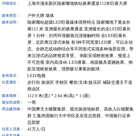
上海市浦东新区陆家嘴地铁站换乘通道112米巨幕大屏
详细地址：
户外大牌
墙体
媒体类型：
陆家嘴站超级LED巨幕媒体强势特点 陆家嘴地下黄金长
媒体说明：
廊112 米 亚洲最长的换乘通道 亚洲最长的全LED巨幕长
屏 3 分钟：封闭环境极致沉浸接触时间 全LED巨幕长
屏，近距离沉浸式体验 有3种不同宽度LED屏，可以全动
态、全静态或动静结合等不同形式实现多种场景应用，带
来沉浸式的品牌视觉享受。 倒影呈现映射效果，视觉上
不可忽视 室内高清4K LED屏幕，画面极具震撼效果。倒
影呈现映射效果，强势吸引乘客的眼球。
LED/电视
发布形式：
步行街
旅游区
学校区
餐饮/文体/娱乐区
城际交通主干道
位置属性：
商业区
112.0
米(宽) *
2.64
米(高) *
1
(面)
媒体规格：
一周
最短投放期：
中国摩天大楼聚集群、观光旅游地标群、高收入白领聚集
周边建筑物：
群 汇集跨国银行大中华区及东亚总部群、中国银行证券
总部群
41
万人/日
估算人流量：
估算车流量：