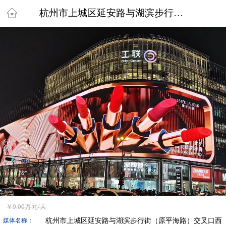
杭州市上城区延安路与湖滨步行街（原平海路）交叉口西湖天幕
￥
9.00万
元/天
杭州市上城区延安路与湖滨步行街（原平海路）交叉口西
媒体名称：