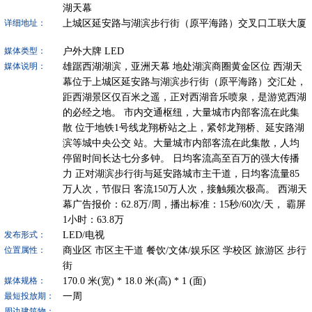
湖天幕
上城区延安路与湖滨步行街（原平海路）交叉口工联大厦
详细地址：
户外大牌
LED
媒体类型：
雄踞西湖湖滨，亚洲天幕 地处湖滨商圈黄金区位 西湖天
媒体说明：
幕位于上城区延安路与湖滨步行街（原平海路）交汇处，
距西湖景区仅百米之遥，正对西湖音乐喷泉，是游览西湖
的必经之地。 市内交通枢纽，大量城市内部客流在此集
散 位于地铁1号线龙翔桥站之上，紧邻龙翔桥、延安路湖
滨等城中央公交 站。大量城市内部客流在此集散，人均
停留时间长达七分多钟。 日均客流高至百万的强大传播
力 正对湖滨步行街与延安路城市主干道，日均客流量85
万人次，节假日 客流150万人次，接触频次极高。 西湖天
幕广告报价：62.8万/周，播出标准：15秒/60次/天， 霸屏
1小时：63.8万
LED/电视
发布形式：
商业区
市区主干道
餐饮/文体/娱乐区
学校区
旅游区
步行
位置属性：
街
170.0
米(宽) *
18.0
米(高) *
1
(面)
媒体规格：
一周
最短投放期：
周边建筑物：