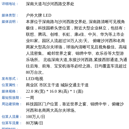
深南大道与沙河西路交界处
详细地址：
户外大牌
LED
媒体类型：
本屏位于深南路与沙河西路交界处, 深南路清晰可见视角
媒体说明：
极佳，科技园桥头堡位置，附近大型企业林立，包括有：
联想、腾讯、创维、长虹、康a佳、中兴、华为等上市企
业81家。园区人流超过50万人次/天。 俯瞰沙河西和名商
两家大型高尔夫球场，球场内清晰可见且视角极佳。高端
人流密集。 毗邻世界之窗、锦绣中华、欢乐谷等大型游
乐场所。 北临深南大道,东接沙河西路,紧接西部通道,为通
往后海、前海、宝安机场等必经之路。日均覆盖车流超过
80万台次。
LED/电视
发布形式：
商业区
市区主干道
城际交通主干道
位置属性：
22.0
米(宽) *
16.0
米(高) *
1
(面)
媒体规格：
一周
最短投放期：
科技园区门户位置，靠近世界之窗、锦绣中华， 俯瞰沙
周边建筑物：
河西和名商两大高尔夫球场。
100
万人/日
估算人流量：
80
万辆/日
估算车流量：