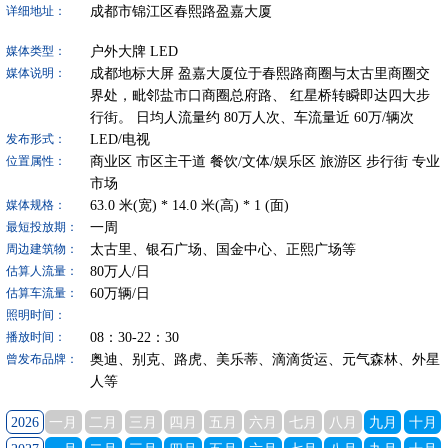
成都市锦江区春熙路盈嘉大厦
详细地址：
户外大牌
LED
媒体类型：
成都地标大屏 盈嘉大厦位于春熙路商圈与太古里商圈交
媒体说明：
界处，毗邻盐市口商圈总府路、 红星桥转瞬即达四大步
行街。 日均人流量约 80万人次、车流量近 60万/辆次
LED/电视
发布形式：
商业区
市区主干道
餐饮/文体/娱乐区
旅游区
步行街
专业
位置属性：
市场
63.0
米(宽) *
14.0
米(高) *
1
(面)
媒体规格：
一周
最短投放期：
太古里、银石广场、国金中心、正熙广场等
周边建筑物：
80
万人/日
估算人流量：
60
万辆/日
估算车流量：
照明时间：
08：30-22：30
播放时间：
奥迪、别克、路虎、美乐蒂、滴滴货运、元气森林、外星
曾发布品牌：
人等
2026
一月
二月
三月
四月
五月
六月
七月
八月
九月
十月