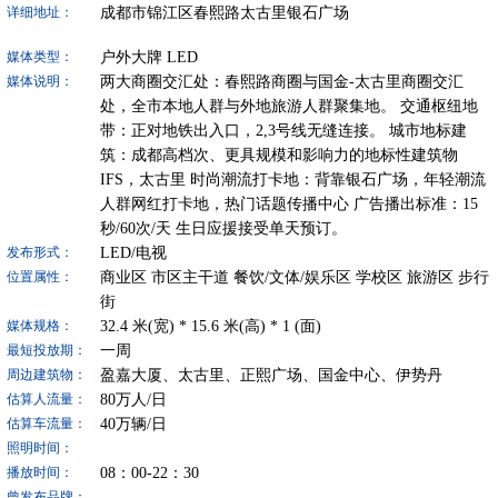
成都市锦江区春熙路太古里银石广场
详细地址：
户外大牌
LED
媒体类型：
两大商圈交汇处：春熙路商圈与国金-太古里商圈交汇
媒体说明：
处，全市本地人群与外地旅游人群聚集地。 交通枢纽地
带：正对地铁出入口，2,3号线无缝连接。 城市地标建
筑：成都高档次、更具规模和影响力的地标性建筑物
IFS，太古里 时尚潮流打卡地：背靠银石广场，年轻潮流
人群网红打卡地，热门话题传播中心 广告播出标准：15
秒/60次/天 生日应援接受单天预订。
LED/电视
发布形式：
商业区
市区主干道
餐饮/文体/娱乐区
学校区
旅游区
步行
位置属性：
街
32.4
米(宽) *
15.6
米(高) *
1
(面)
媒体规格：
一周
最短投放期：
盈嘉大厦、太古里、正熙广场、国金中心、伊势丹
周边建筑物：
80
万人/日
估算人流量：
40
万辆/日
估算车流量：
照明时间：
08：00-22：30
播放时间：
曾发布品牌：