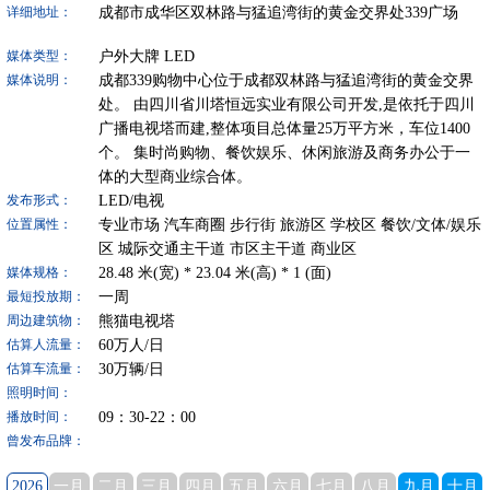
成都市成华区双林路与猛追湾街的黄金交界处339广场
详细地址：
户外大牌
LED
媒体类型：
成都339购物中心位于成都双林路与猛追湾街的黄金交界
媒体说明：
处。 由四川省川塔恒远实业有限公司开发,是依托于四川
广播电视塔而建,整体项目总体量25万平方米，车位1400
个。 集时尚购物、餐饮娱乐、休闲旅游及商务办公于一
体的大型商业综合体。
LED/电视
发布形式：
专业市场
汽车商圈
步行街
旅游区
学校区
餐饮/文体/娱乐
位置属性：
区
城际交通主干道
市区主干道
商业区
28.48
米(宽) *
23.04
米(高) *
1
(面)
媒体规格：
一周
最短投放期：
熊猫电视塔
周边建筑物：
60
万人/日
估算人流量：
30
万辆/日
估算车流量：
照明时间：
09：30-22：00
播放时间：
曾发布品牌：
2026
一月
二月
三月
四月
五月
六月
七月
八月
九月
十月