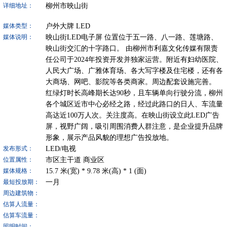
柳州市映山街
详细地址：
户外大牌
LED
媒体类型：
映山街LED电子屏 位置位于五一路、八一路、莲塘路、
媒体说明：
映山街交汇的十字路口。 由柳州市利嘉文化传媒有限责
任公司于2024年投资开发并独家运营。附近有妇幼医院、
人民大广场、广雅体育场、各大写字楼及住宅楼，还有各
大商场、网吧、影院等各类商家。周边配套设施完善。
红绿灯时长高峰期长达90秒，且车辆单向行驶分流，柳州
各个城区近市中心必经之路，经过此路口的日人、车流量
高达近100万人次。关注度高。在映山街设立此LED广告
屏，视野广阔，吸引周围消费人群注意，是企业提升品牌
形象，展示产品风貌的理想广告投放地。
LED/电视
发布形式：
市区主干道
商业区
位置属性：
15.7
米(宽) *
9.78
米(高) *
1
(面)
媒体规格：
一月
最短投放期：
周边建筑物：
估算人流量：
估算车流量：
照明时间：