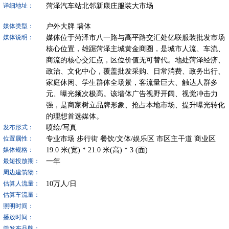
菏泽汽车站北邻新康庄服装大市场
详细地址：
户外大牌
墙体
媒体类型：
媒体位于菏泽市八一路与高平路交汇处亿联服装批发市场
媒体说明：
核心位置，雄踞菏泽主城黄金商圈，是城市人流、车流、
商流的核心交汇点，区位价值无可替代。地处菏泽经济、
政治、文化中心，覆盖批发采购、日常消费、政务出行、
家庭休闲、学生群体全场景，客流量巨大、触达人群多
元、曝光频次极高。该墙体广告视野开阔、视觉冲击力
强，是商家树立品牌形象、抢占本地市场、提升曝光转化
的理想首选媒体。
喷绘/写真
发布形式：
专业市场
步行街
餐饮/文体/娱乐区
市区主干道
商业区
位置属性：
19.0
米(宽) *
21.0
米(高) *
3
(面)
媒体规格：
一年
最短投放期：
周边建筑物：
10
万人/日
估算人流量：
估算车流量：
照明时间：
播放时间：
曾发布品牌：