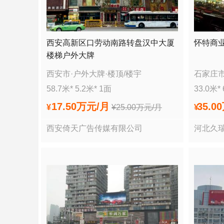
西安高新区口劳动南路转盘汉中大厦
怀特商
楼梯户外大牌
西安市
·
户外大牌
·
楼顶/楼宇
石家庄
58.7
米*
5.2
米*
1
面
33.0
米*
17.50万
元/月
35.0
¥
¥
25.00万
元/月
¥
西安倚天广告传媒有限公司
河北久