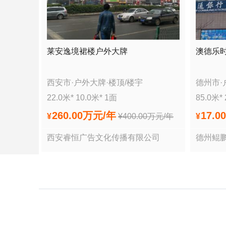
莱安逸境裙楼户外大牌
澳德乐
西安市
·
户外大牌
·
楼顶/楼宇
德州市
·
22.0
米*
10.0
米*
1
面
85.0
米*
260.00万
元/年
17.0
¥
¥
400.00万
元/年
¥
西安睿恒广告文化传播有限公司
德州鲲