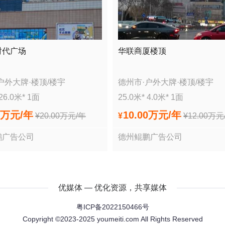
时代广场
华联商厦楼顶
户外大牌
·
楼顶/楼宇
德州市
·
户外大牌
·
楼顶/楼宇
26.0
米*
1
面
25.0
米*
4.0
米*
1
面
0万
元/年
10.00万
元/年
¥
20.00万
元/年
¥
¥
12.00万
元
鹏广告公司
德州鲲鹏广告公司
优媒体 — 优化资源，共享媒体
粤ICP备2022150466号
Copyright ©2023-2025 youmeiti.com All Rights Reserved