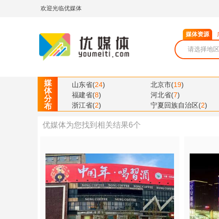
欢迎光临优媒体
媒体资源
媒
山东省
(
24
)
北京市
(
19
)
体
福建省
(
8
)
河北省
(
7
)
分
浙江省
(
2
)
宁夏回族自治区
(
2
)
布
优媒体为您找到相关结果
6
个