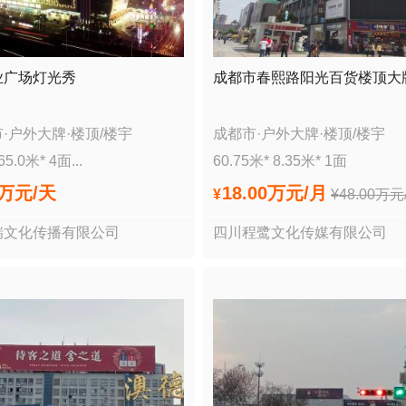
业广场灯光秀
成都市春熙路阳光百货楼顶大
市
·
户外大牌
·
楼顶/楼宇
成都市
·
户外大牌
·
楼顶/楼宇
65.0
米*
4
面
...
60.75
米*
8.35
米*
1
面
0万
元/天
18.00万
元/月
¥
¥
48.00万
元
瑞文化传播有限公司
四川程鹭文化传媒有限公司