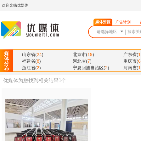
欢迎光临优媒体
媒体资源
广告计划
媒
山东省
(
24
)
北京市
(
19
)
广东省
(
1
体
福建省
(
8
)
河北省
(
7
)
重庆市
(
6
分
浙江省
(
2
)
宁夏回族自治区
(
2
)
河南省
(
1
布
优媒体为您找到相关结果
1
个