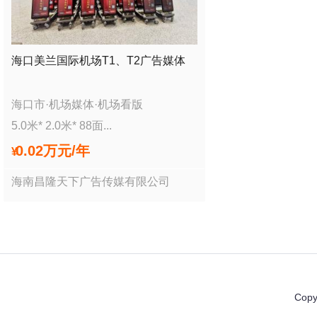
海口美兰国际机场T1、T2广告媒体
海口市
·
机场媒体
·
机场看版
5.0
米*
2.0
米*
88
面
...
0.02万
元/年
¥
海南昌隆天下广告传媒有限公司
Copy