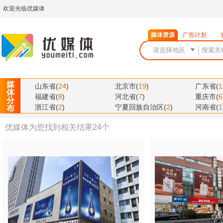
欢迎光临优媒体
媒体资源
广告计划
媒
山东省
(
24
)
北京市
(
19
)
广东省
(
1
体
福建省
(
8
)
河北省
(
7
)
重庆市
(
6
分
浙江省
(
2
)
宁夏回族自治区
(
2
)
河南省
(
1
布
优媒体为您找到相关结果
24
个