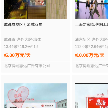
成都成华区万象城双屏
上海陆家嘴地铁LE
成都市
·
户外大牌
·
墙体
浦东新区
·
户外大牌
13.44
米*
19.2
米*
1
面
...
112.0
米*
2.64
米*
1
5.00万
元/天
10.00万
元/天
¥
¥
北京博瑞志远广告有限公司
北京博瑞志远广告