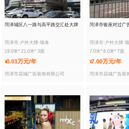
菏泽城区八一路与高平路交汇处大牌
菏泽市银座对过广
菏泽市
·
户外大牌
·
墙体
菏泽市
·
户外大牌
·
19.0
米*
21.0
米*
3
面
7.0
米*
6.0
米*
7
面
0.01万
元/年
7.00万
元/年
¥
¥
菏泽市花城广告装饰有限公司
菏泽市花城广告装