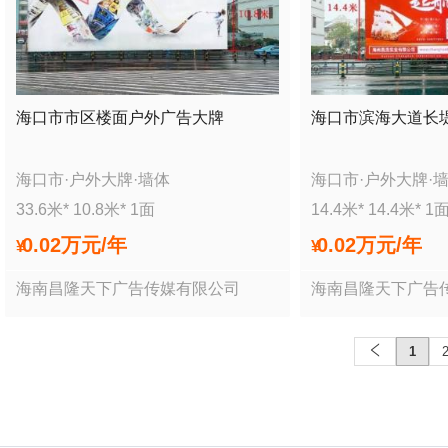
海口市市区楼面户外广告大牌
海口市滨海大道长
海口市
·
户外大牌
·
墙体
海口市
·
户外大牌
·
33.6
米*
10.8
米*
1
面
14.4
米*
14.4
米*
1
0.02万
元/年
0.02万
元/年
¥
¥
海南昌隆天下广告传媒有限公司
海南昌隆天下广告
1