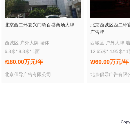
北京西二环复兴门桥百盛商场大牌
北京西城区西二环
广告牌
西城区
·
户外大牌
·
墙体
西城区
·
户外大牌
·
6.8
米*
8.8
米*
1
面
12.65
米*
4.95
米*
1
180.00万
元/年
960.00万
元/年
¥
¥
北京倡导广告有限公司
北京倡导广告有限
Copy