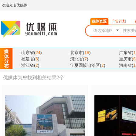
欢迎光临优媒体
媒体资源
广告计划
媒
山东省
(
24
)
北京市
(
19
)
广东省
(
1
体
福建省
(
8
)
河北省
(
7
)
重庆市
(
6
分
浙江省
(
2
)
宁夏回族自治区
(
2
)
河南省
(
1
布
优媒体为您找到相关结果
2
个