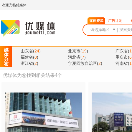
欢迎光临优媒体
媒体资源
广告计划
媒
山东省
(
24
)
北京市
(
19
)
广东省
(
1
体
福建省
(
8
)
河北省
(
7
)
重庆市
(
6
分
浙江省
(
2
)
宁夏回族自治区
(
2
)
河南省
(
1
布
优媒体为您找到相关结果
4
个