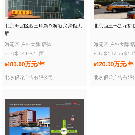
北京海淀区西三环新兴桥新兴宾馆大
北京西三环莲花桥
牌
海淀区
·
户外大牌
·
墙体
海淀区
·
户外大牌
·
31.0
米*
4.0
米*
1
面
9.37
米*
12.56
米*
1
480.00万
元/年
420.00万
元/年
¥
¥
北京倡导广告有限公司
北京倡导广告有限