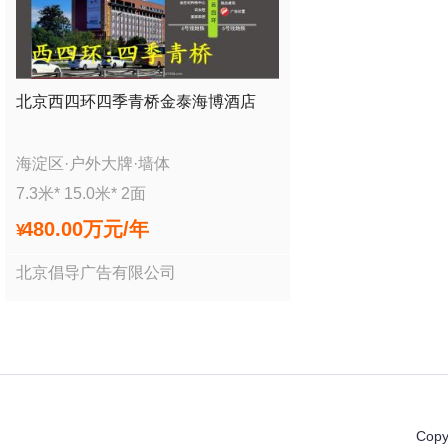
北京西四环四季青桥金泰海博酒店
海淀区
·
户外大牌
·
墙体
7.3
米*
15.0
米*
2
面
480.00万
元/年
¥
北京倡导广告有限公司
Copy