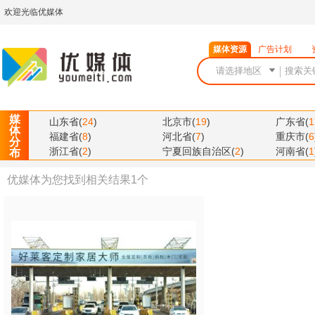
欢迎光临优媒体
媒体资源
广告计划
媒
山东省
(
24
)
北京市
(
19
)
广东省
(
1
体
福建省
(
8
)
河北省
(
7
)
重庆市
(
6
分
浙江省
(
2
)
宁夏回族自治区
(
2
)
河南省
(
1
布
优媒体为您找到相关结果
1
个