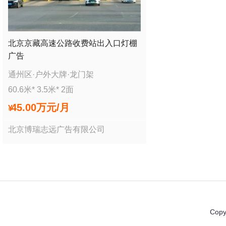
北京京藏高速公路收费站出入口灯棚
广告
通州区
·
户外大牌
·
龙门架
60.6
米*
3.5
米*
2
面
45.00万
元/月
¥
北京博瑞志远广告有限公司
Copy