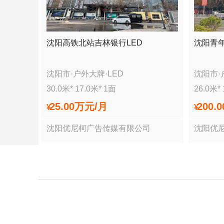
沈阳高铁北站吉林银行LED
沈阳青
沈阳市
·
户外大牌
·
LED
沈阳市
·
30.0
米*
17.0
米*
1
面
26.0
米*
25.00万
元/月
200.
¥
¥
沈阳优尼柯广告传媒有限公司
沈阳优