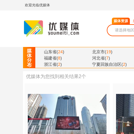
欢迎光临优媒体
媒体资源
媒
山东省
(
24
)
北京市
(
19
)
体
福建省
(
8
)
河北省
(
7
)
分
浙江省
(
2
)
宁夏回族自治区
(
2
)
布
优媒体为您找到相关结果
2
个