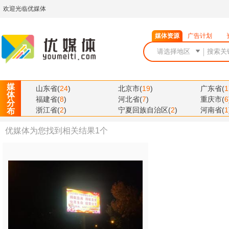
欢迎光临优媒体
媒体资源
广告计划
媒
山东省
(
24
)
北京市
(
19
)
广东省
(
1
体
福建省
(
8
)
河北省
(
7
)
重庆市
(
6
分
浙江省
(
2
)
宁夏回族自治区
(
2
)
河南省
(
1
布
优媒体为您找到相关结果
1
个