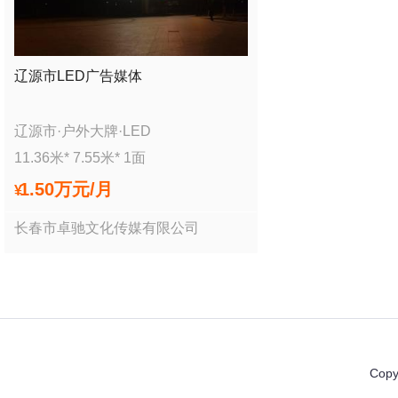
辽源市LED广告媒体
辽源市
·
户外大牌
·
LED
11.36
米*
7.55
米*
1
面
1.50万
元/月
¥
长春市卓驰文化传媒有限公司
Copy