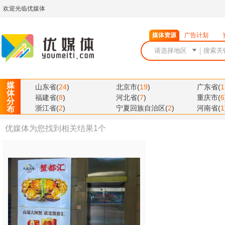
欢迎光临优媒体
媒体资源
广告计划
媒
山东省
(
24
)
北京市
(
19
)
广东省
(
1
体
福建省
(
8
)
河北省
(
7
)
重庆市
(
6
分
浙江省
(
2
)
宁夏回族自治区
(
2
)
河南省
(
1
布
优媒体为您找到相关结果
1
个