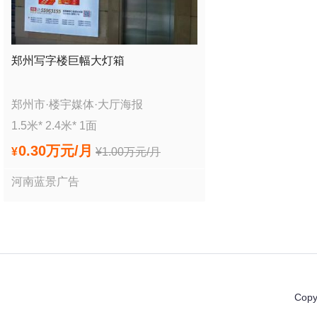
郑州写字楼巨幅大灯箱
郑州市
·
楼宇媒体
·
大厅海报
1.5
米*
2.4
米*
1
面
0.30万
元/月
¥
¥
1.00万
元/月
河南蓝景广告
Copy