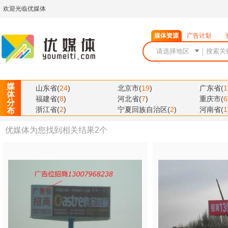
欢迎光临优媒体
媒体资源
广告计划
媒
山东省
(
24
)
北京市
(
19
)
广东省
(
1
体
福建省
(
8
)
河北省
(
7
)
重庆市
(
6
分
浙江省
(
2
)
宁夏回族自治区
(
2
)
河南省
(
1
布
优媒体为您找到相关结果
2
个