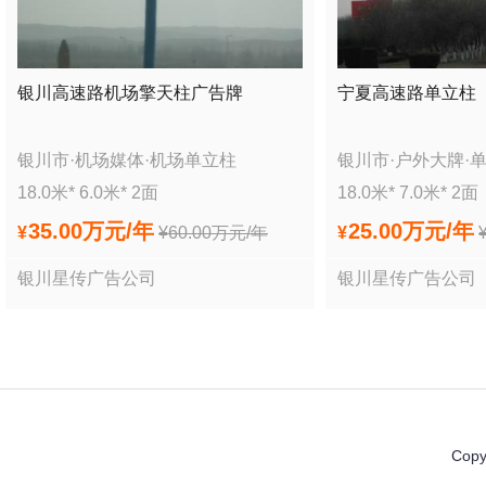
银川高速路机场擎天柱广告牌
宁夏高速路单立柱
银川市
·
机场媒体
·
机场单立柱
银川市
·
户外大牌
·
18.0
米*
6.0
米*
2
面
18.0
米*
7.0
米*
2
面
35.00万
元/年
25.00万
元/年
¥
¥
60.00万
元/年
¥
银川星传广告公司
银川星传广告公司
Copy