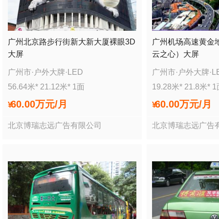
广州北京路步行街新大新大厦裸眼3D
广州机场高速黄金
大屏
云之心）大屏
广州市
·
户外大牌
·
LED
广州市
·
户外大牌
·
L
56.64
米*
21.12
米*
1
面
19.28
米*
21.8
米*
1
60.00万
元/月
60.00万
元/月
¥
¥
北京博瑞志远广告有限公司
北京博瑞志远广告