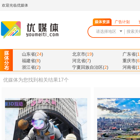
欢迎光临优媒体
媒体资源
广告计划
媒
山东省
(
24
)
北京市
(
19
)
广东省
(
1
体
福建省
(
8
)
河北省
(
7
)
重庆市
(
6
分
浙江省
(
2
)
宁夏回族自治区
(
2
)
河南省
(
1
布
优媒体为您找到相关结果
17
个