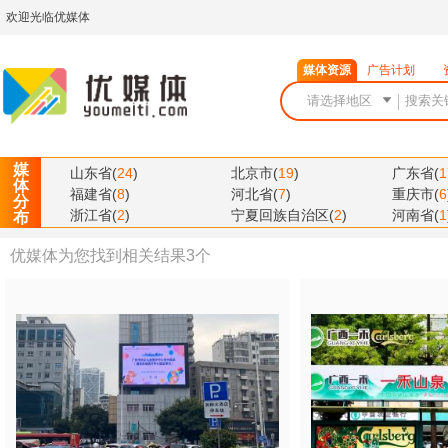
欢迎光临优媒体
媒体资源
广告计划
媒
山东省
(
24
)
北京市
(
19
)
广东省
(
1
体
福建省
(
8
)
河北省
(
7
)
重庆市
(
6
分
浙江省
(
2
)
宁夏回族自治区
(
2
)
河南省
(
1
布
优媒体为您找到相关结果
3
个