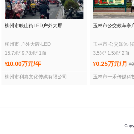
柳州市映山街LED户外大屏
玉林市公交候车亭
柳州市
·
户外大牌
·
LED
玉林市
·
公交媒体
·
15.7
米*
9.78
米*
1
面
3.5
米*
1.5
米*
2
面
10.00万
元/年
0.25万
元/月
¥
¥
¥
柳州市利嘉文化传媒有限公司
玉林市一禾传媒科
Copy