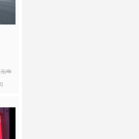
万
元/年
司