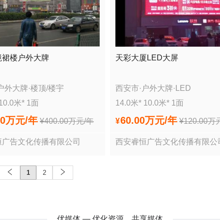
境裙楼户外大牌
天彩大厦LED大屏
户外大牌
·
楼顶/楼宇
西安市
·
户外大牌
·
LED
10.0
米*
1
面
14.0
米*
10.0
米*
1
面
00万
元/年
60.00万
元/年
¥
400.00万
元/年
¥
¥
120.00万
恒广告文化传播有限公司
西安睿恒广告文化传播有限公
1
2
优媒体 — 优化资源，共享媒体