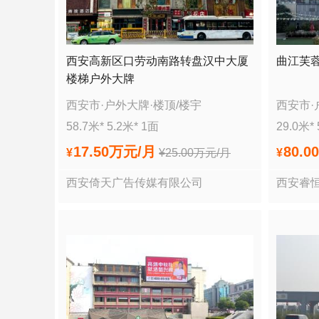
西安高新区口劳动南路转盘汉中大厦
曲江芙蓉
楼梯户外大牌
西安市
·
户外大牌
·
楼顶/楼宇
西安市
·
58.7
米*
5.2
米*
1
面
29.0
米*
17.50万
元/月
80.0
¥
¥
25.00万
元/月
¥
西安倚天广告传媒有限公司
西安睿