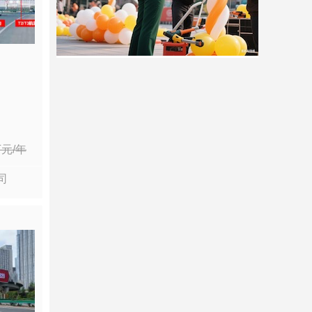
万
元/年
司