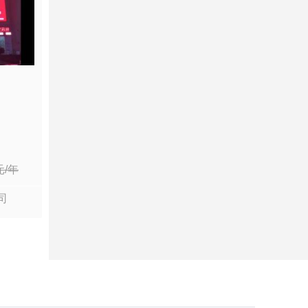
元/年
司