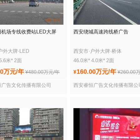
机场专线收费站LED大屏
西安绕城高速跨线桥广告
户外大牌
·
LED
西安市
·
户外大牌
·
桥体
5.6
米*
2
面
46.0
米*
4.0
米*
2
面
00万
元/年
160.00万
元/年
¥
480.00万
元/年
¥
¥
260.00
恒广告文化传播有限公司
西安睿恒广告文化传播有限公