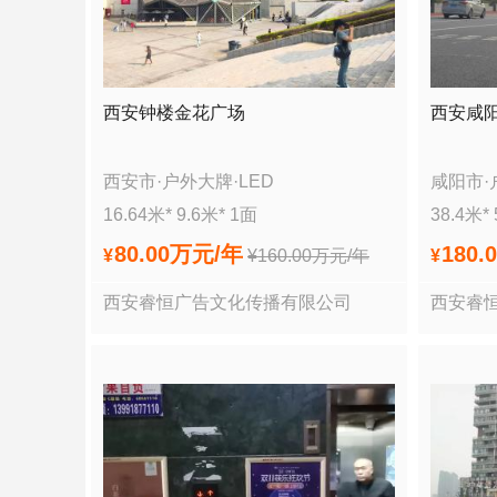
西安钟楼金花广场
西安咸阳
西安市
·
户外大牌
·
LED
咸阳市
·
16.64
米*
9.6
米*
1
面
38.4
米*
80.00万
元/年
180.
¥
¥
160.00万
元/年
¥
西安睿恒广告文化传播有限公司
西安睿