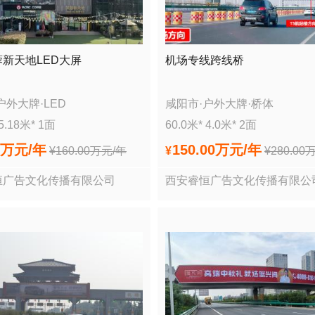
新天地LED大屏
机场专线跨线桥
户外大牌
·
LED
咸阳市
·
户外大牌
·
桥体
5.18
米*
1
面
60.0
米*
4.0
米*
2
面
0万
元/年
150.00万
元/年
¥
160.00万
元/年
¥
¥
280.00
恒广告文化传播有限公司
西安睿恒广告文化传播有限公