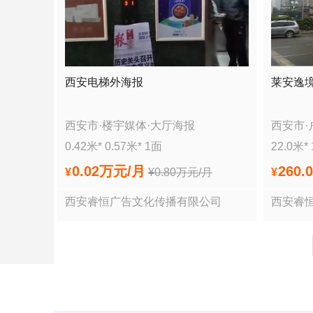
西安电梯外海报
莱安逸
西安市
·
楼宇媒体
·
大厅海报
西安市
·
0.42
米*
0.57
米*
1
面
22.0
米*
0.02万
元/月
260.
¥
¥
0.80万
元/月
¥
西安睿恒广告文化传播有限公司
西安睿