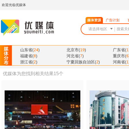
欢迎光临优媒体
媒体资源
广告计划
媒
山东省
(
24
)
北京市
(
19
)
广东省
(
1
体
福建省
(
8
)
河北省
(
7
)
重庆市
(
6
分
浙江省
(
2
)
宁夏回族自治区
(
2
)
河南省
(
1
布
优媒体为您找到相关结果
15
个