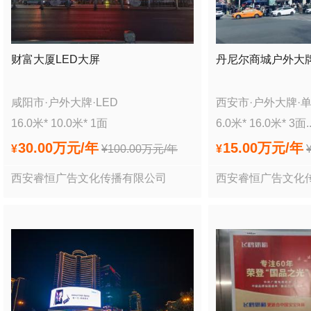
财富大厦LED大屏
丹尼尔商城户外大
咸阳市
·
户外大牌
·
LED
西安市
·
户外大牌
·
16.0
米*
10.0
米*
1
面
6.0
米*
16.0
米*
3
面
.
30.00万
元/年
15.00万
元/年
¥
¥
100.00万
元/年
¥
西安睿恒广告文化传播有限公司
西安睿恒广告文化