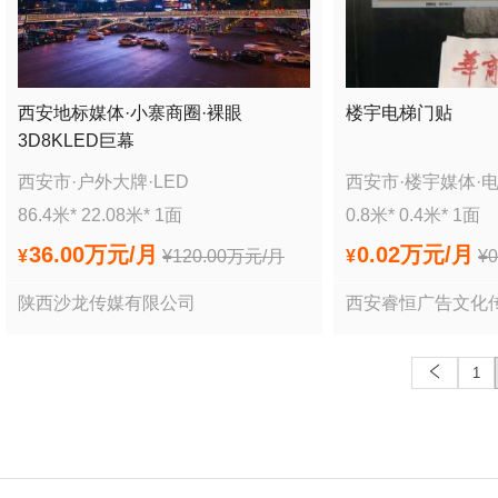
西安地标媒体·小寨商圈·裸眼
楼宇电梯门贴
3D8KLED巨幕
西安市
·
户外大牌
·
LED
西安市
·
楼宇媒体
·
86.4
米*
22.08
米*
1
面
0.8
米*
0.4
米*
1
面
36.00万
元/月
0.02万
元/月
¥
¥
120.00万
元/月
¥
¥
陕西沙龙传媒有限公司
西安睿恒广告文化
1